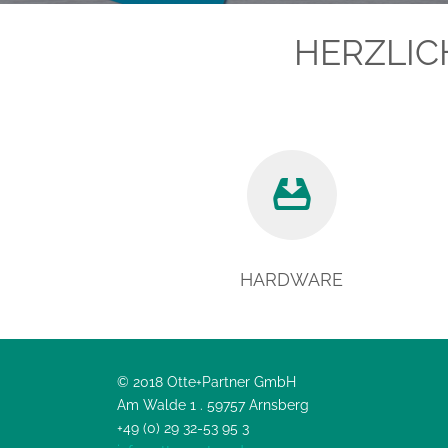
HERZLIC
HARDWARE
© 2018 Otte+Partner GmbH
Am Walde 1 . 59757 Arnsberg
+49 (0) 29 32-53 95 3